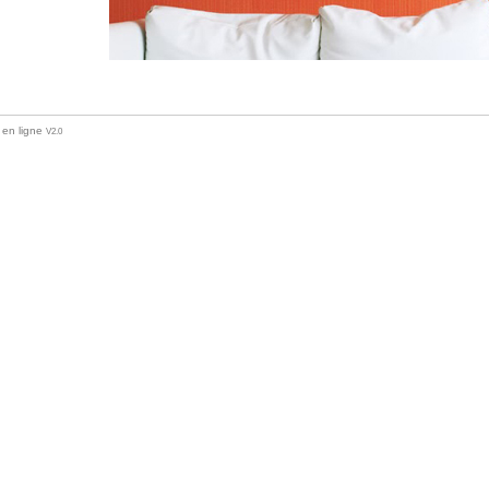
 en ligne
V2.0